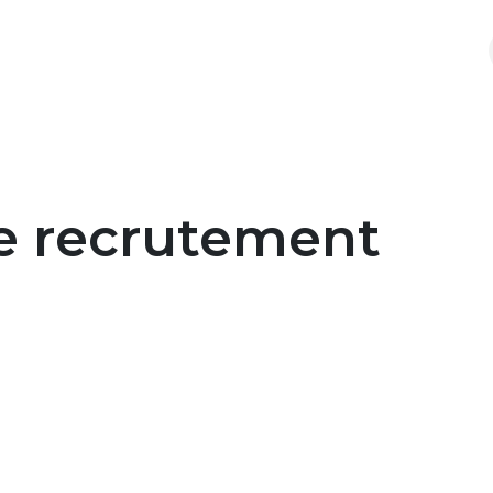
ntactez-nous
Nos politiques
déposez-votre-cv
e recrutement